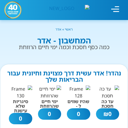
מחשבון עישון
גמילה מעישון
טיפולים נוספים
גמילה ארגונית
חנות המוצרים
גמילה מסוכר ופחמימות
שיטת אברהמסון
ראשי
»
אדר
המחשבון - אדר
כמה כסף חסכת וכמה ימי חיים הרווחת
נהדר! אדר עשית דרך מצוינת וחיונית עבור
הבריאות שלך
עד כה
שהיו שווים
ימי חיים
סיגריות
חסכת
ל -
שהרווחת
שלא
עישנת
0
0
₪
0
0