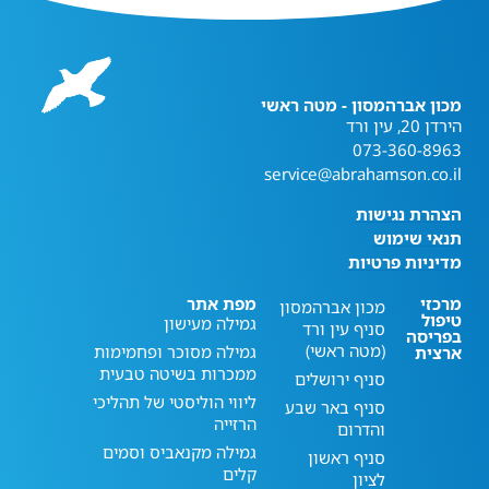
מכון אברהמסון - מטה ראשי
הירדן 20, עין ורד
073-360-8963
service@abrahamson.co.il
הצהרת נגישות
תנאי שימוש
מדיניות פרטיות
מרכזי
מפת אתר
מכון אברהמסון
טיפול
גמילה מעישון
סניף עין ורד
בפריסה
(מטה ראשי)
גמילה מסוכר ופחמימות
ארצית
ממכרות בשיטה טבעית
סניף ירושלים
ליווי הוליסטי של תהליכי
סניף באר שבע
הרזייה
והדרום
גמילה מקנאביס וסמים
סניף ראשון
קלים
לציון