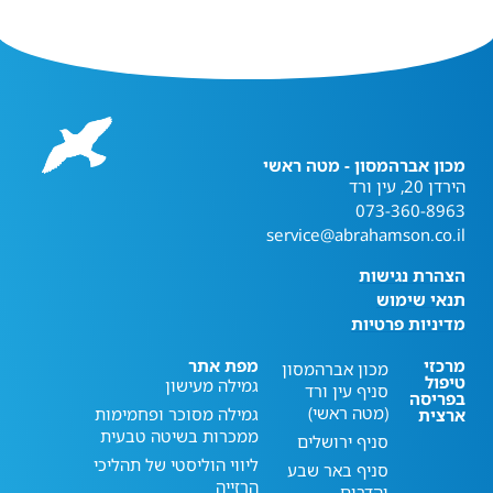
מכון אברהמסון - מטה ראשי
הירדן 20, עין ורד
073-360-8963
service@abrahamson.co.il
הצהרת נגישות
תנאי שימוש
מדיניות פרטיות
מרכזי
מפת אתר
מכון אברהמסון
טיפול
גמילה מעישון
סניף עין ורד
בפריסה
(מטה ראשי)
גמילה מסוכר ופחמימות
ארצית
ממכרות בשיטה טבעית
סניף ירושלים
ליווי הוליסטי של תהליכי
סניף באר שבע
הרזייה
והדרום