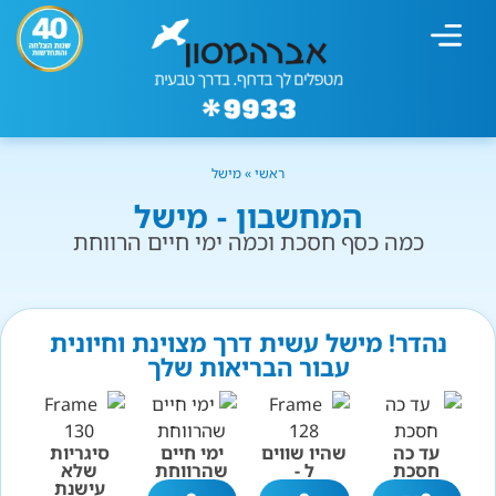
מחשבון עישון
גמילה מעישון
טיפולים נוספים
גמילה ארגונית
חנות המוצרים
גמילה מסוכר ופחמימות
שיטת אברהמסון
ראשי
»
מישל
המחשבון - מישל
כמה כסף חסכת וכמה ימי חיים הרווחת
נהדר! מישל עשית דרך מצוינת וחיונית
עבור הבריאות שלך
עד כה
שהיו שווים
ימי חיים
סיגריות
חסכת
ל -
שהרווחת
שלא
עישנת