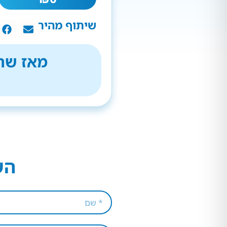
שיתוף מהיר
מאז שהת
הש