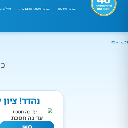
גמילה מעישון
גמילה מסוכר ופחמימות
גמילה אר
ראשי
»
ציון
כמ
נהדר! ציון
עד כה חסכת
₪
0