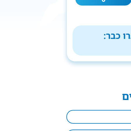
ו כבר:
ם