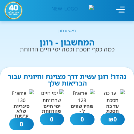
מחשבון עישון
גמילה מעישון
טיפולים נוספים
גמילה ארגונית
חנות המוצרים
גמילה מסוכר ופחמימות
שיטת אברהמסון
ראשי
»
רונן
המחשבון - רונן
כמה כסף חסכת וכמה ימי חיים הרווחת
נהדר! רונן עשית דרך מצוינת וחיונית עבור
הבריאות שלך
עד כה
שהיו שווים
ימי חיים
סיגריות
חסכת
ל -
שהרווחת
שלא
עישנת
0
0
₪
0
0