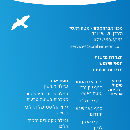
מכון אברהמסון - מטה ראשי
הירדן 20, עין ורד
073-360-8963
service@abrahamson.co.il
הצהרת נגישות
תנאי שימוש
מדיניות פרטיות
מרכזי
מפת אתר
מכון אברהמסון
טיפול
גמילה מעישון
סניף עין ורד
בפריסה
(מטה ראשי)
גמילה מסוכר ופחמימות
ארצית
ממכרות בשיטה טבעית
סניף ירושלים
ליווי הוליסטי של תהליכי
סניף באר שבע
הרזייה
והדרום
גמילה מקנאביס וסמים
סניף ראשון
קלים
לציון