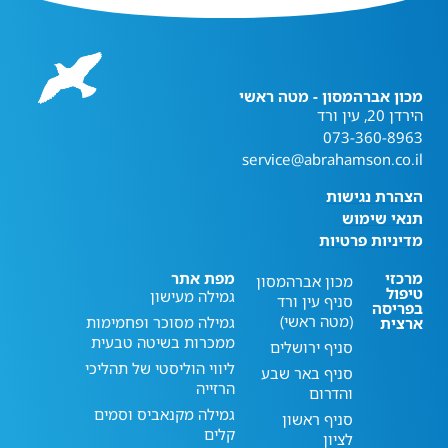
מכון אברהמסון - מטה ראשי
הירדן 20, עין ורד
073-360-8963
service@abrahamson.co.il
הצהרת נגישות
תנאי שימוש
מדיניות פרטיות
מרכזי
מפת אתר
מכון אברהמסון
טיפול
גמילה מעישון
סניף עין ורד
בפריסה
(מטה ראשי)
גמילה מסוכר ופחמימות
ארצית
ממכרות בשיטה טבעית
סניף ירושלים
ליווי הוליסטי של תהליכי
סניף באר שבע
הרזייה
והדרום
גמילה מקנאביס וסמים
סניף ראשון
קלים
לציון