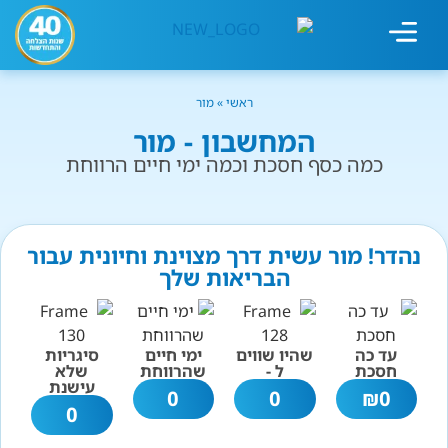
מחשבון עישון
גמילה מעישון
טיפולים נוספים
גמילה ארגונית
חנות המוצרים
גמילה מסוכר ופחמימות
שיטת אברהמסון
ראשי
»
מור
המחשבון - מור
כמה כסף חסכת וכמה ימי חיים הרווחת
נהדר! מור עשית דרך מצוינת וחיונית עבור
הבריאות שלך
עד כה
שהיו שווים
ימי חיים
סיגריות
חסכת
ל -
שהרווחת
שלא
עישנת
0
0
₪
0
0