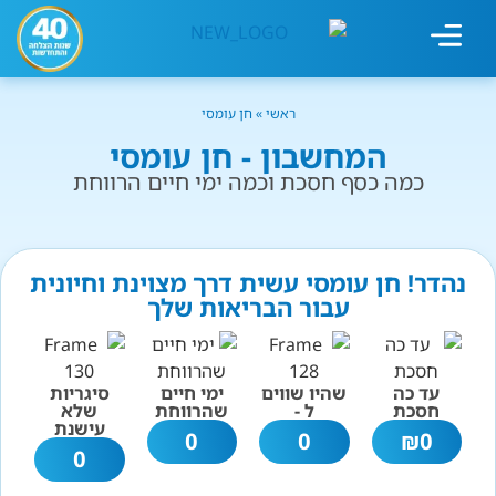
מחשבון עישון
גמילה מעישון
טיפולים נוספים
גמילה ארגונית
חנות המוצרים
גמילה מסוכר ופחמימות
שיטת אברהמסון
ראשי
»
חן עומסי
המחשבון - חן עומסי
כמה כסף חסכת וכמה ימי חיים הרווחת
נהדר! חן עומסי עשית דרך מצוינת וחיונית
עבור הבריאות שלך
עד כה
שהיו שווים
ימי חיים
סיגריות
חסכת
ל -
שהרווחת
שלא
עישנת
0
0
₪
0
0