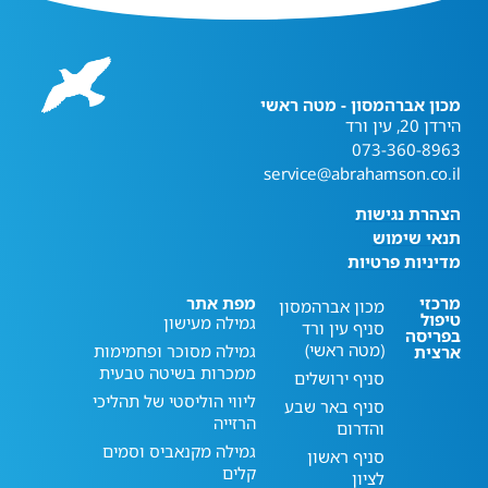
מכון אברהמסון - מטה ראשי
הירדן 20, עין ורד
073-360-8963
service@abrahamson.co.il
הצהרת נגישות
תנאי שימוש
מדיניות פרטיות
מרכזי
מפת אתר
מכון אברהמסון
טיפול
גמילה מעישון
סניף עין ורד
בפריסה
(מטה ראשי)
גמילה מסוכר ופחמימות
ארצית
ממכרות בשיטה טבעית
סניף ירושלים
ליווי הוליסטי של תהליכי
סניף באר שבע
הרזייה
והדרום
גמילה מקנאביס וסמים
סניף ראשון
קלים
לציון