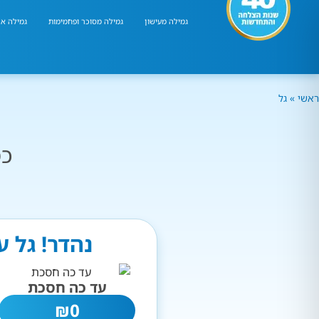
גמילה מעישון
גמילה מסוכר ופחמימות
גמילה אר
ראשי
»
גל
כמ
נהדר! גל 
עד כה חסכת
₪
0