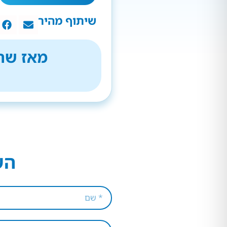
שיתוף מהיר
מאז שהת
הש