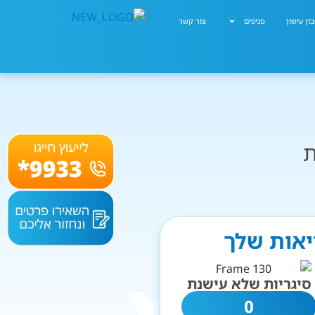
ון עישון
סניפים
צור קשר
ת
יאות שלך
סיגריות שלא עישנת
0