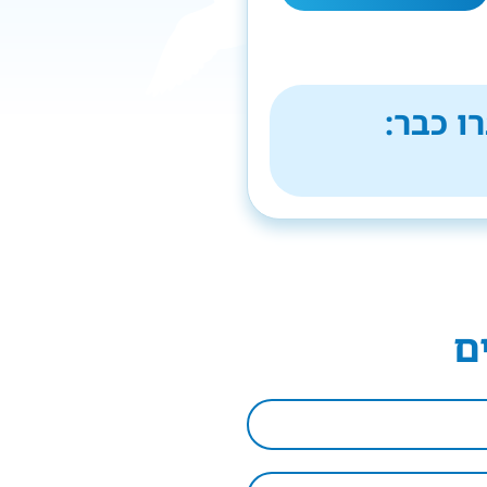
ו כבר:
ם