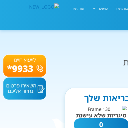
ון עישון
סניפים
צור קשר
ת
בריאות שלך
סיגריות שלא עישנת
0