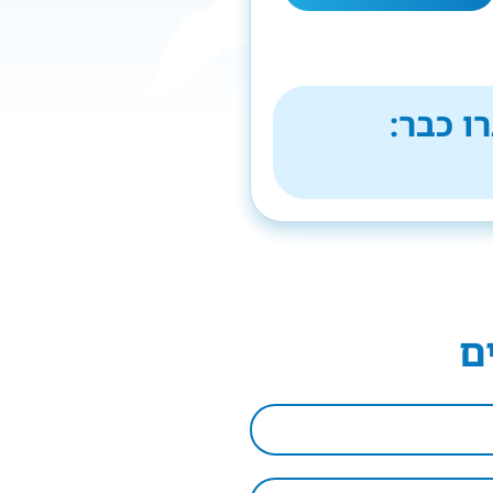
ו כבר:
ם