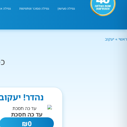
גמילה מעישון
גמילה מסוכר ופחמימות
גמילה אר
ראשי
»
יעקוב
כמ
נהדר! יעקוב
עד כה חסכת
₪
0