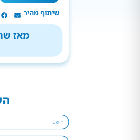
שיתוף מהיר
מאז שהת
הש