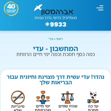
מחשבון עישון
גמילה מעישון
טיפולים נוספים
גמילה ארגונית
חנות המוצרים
גמילה מסוכר ופחמימות
שיטת אברהמסון
ראשי
»
עדי
המחשבון - עדי
כמה כסף חסכת וכמה ימי חיים הרווחת
נהדר! עדי עשית דרך מצוינת וחיונית עבור
הבריאות שלך
עד כה
שהיו שווים
ימי חיים
סיגריות
חסכת
ל -
שהרווחת
שלא