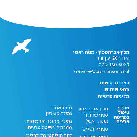
מכון אברהמסון - מטה ראשי
הירדן 20, עין ורד
073-360-8963
service@abrahamson.co.il
הצהרת נגישות
תנאי שימוש
מדיניות פרטיות
מרכזי
מפת אתר
מכון אברהמסון
טיפול
גמילה מעישון
סניף עין ורד
בפריסה
(מטה ראשי)
גמילה מסוכר ופחמימות
ארצית
ממכרות בשיטה טבעית
סניף ירושלים
ליווי הוליסטי של תהליכי
סניף באר שבע