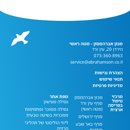
מכון אברהמסון - מטה ראשי
הירדן 20, עין ורד
073-360-8963
service@abrahamson.co.il
הצהרת נגישות
תנאי שימוש
מדיניות פרטיות
מרכזי
מפת אתר
מכון אברהמסון
טיפול
גמילה מעישון
סניף עין ורד
בפריסה
(מטה ראשי)
גמילה מסוכר ופחמימות
ארצית
ממכרות בשיטה טבעית
סניף ירושלים
ליווי הוליסטי של תהליכי
סניף באר שבע
הרזייה
והדרום