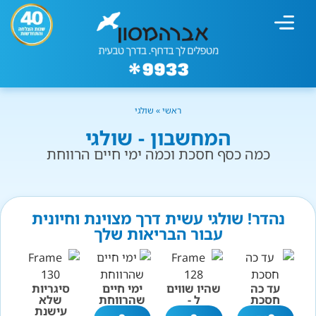
מחשבון עישון
גמילה מעישון
טיפולים נוספים
גמילה ארגונית
חנות המוצרים
גמילה מסוכר ופחמימות
שיטת אברהמסון
ראשי
»
שולגי
המחשבון - שולגי
כמה כסף חסכת וכמה ימי חיים הרווחת
נהדר! שולגי עשית דרך מצוינת וחיונית
עבור הבריאות שלך
עד כה
שהיו שווים
ימי חיים
סיגריות
חסכת
ל -
שהרווחת
שלא
עישנת