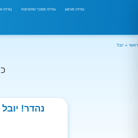
גמילה מעישון
גמילה מסוכר ופחמימות
גמילה אר
ראשי
»
יובל
כמ
נהדר! יובל 