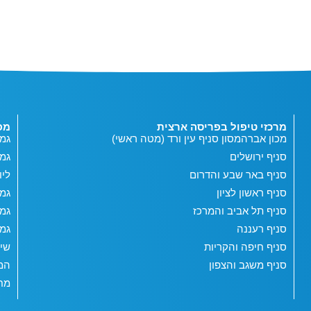
מרכזי טיפול בפריסה ארצית
מפ
מכון אברהמסון סניף עין ורד (מטה ראשי)
גמי
סניף ירושלים
גמ
סניף באר שבע והדרום
ליו
סניף ראשון לציון
גמי
סניף תל אביב והמרכז
גמי
סניף רעננה
גמי
סניף חיפה והקריות
שי
סניף משגב והצפון
המג
מחש