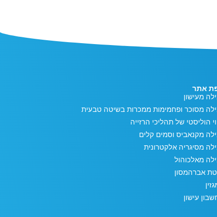
ת אתר
לה מעישון
ילה מסוכר ופחמימות ממכרות בשיטה טבעית
וי הוליסטי של תהליכי הרזייה
לה מקנאביס וסמים קלים
לה מסיגריה אלקטרונית
לה מאלכוהול
טת אברהמסון
זין
בון עישון