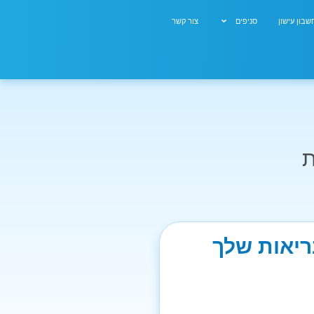
בון עישון
סניפים
צור קשר
ת
בריאות שלך