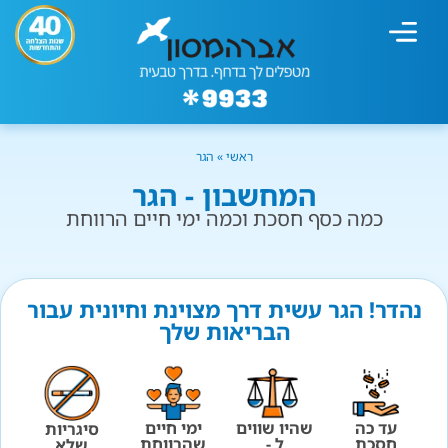
מחשבון עישון
גמילה מעישון
טיפולים נוספים
גמילה ארגונית
חנות המוצרים
גמילה מסוכר ופחמימות
שיטת אברהמסון
ראשי
»
הגר
המחשבון - הגר
כמה כסף חסכת וכמה ימי חיים הרווחת
נהדר! הגר עשית דרך מצוינת וחיונית עבור
הבריאות שלך
עד כה
שהיו שווים
ימי חיים
סיגריות
חסכת
ל -
שהרווחת
שלא