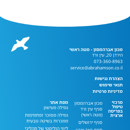
מכון אברהמסון - מטה ראשי
הירדן 20, עין ורד
073-360-8963
service@abrahamson.co.il
הצהרת נגישות
תנאי שימוש
מדיניות פרטיות
מרכזי
מפת אתר
מכון אברהמסון
טיפול
גמילה מעישון
סניף עין ורד
בפריסה
(מטה ראשי)
גמילה מסוכר ופחמימות
ארצית
ממכרות בשיטה טבעית
סניף ירושלים
ליווי הוליסטי של תהליכי
סניף באר שבע