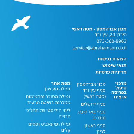
מכון אברהמסון - מטה ראשי
הירדן 20, עין ורד
073-360-8963
service@abrahamson.co.il
הצהרת נגישות
תנאי שימוש
מדיניות פרטיות
מרכזי
מפת אתר
מכון אברהמסון
טיפול
גמילה מעישון
סניף עין ורד
בפריסה
(מטה ראשי)
גמילה מסוכר ופחמימות
ארצית
ממכרות בשיטה טבעית
סניף ירושלים
ליווי הוליסטי של תהליכי
סניף באר שבע
הרזייה
והדרום
גמילה מקנאביס וסמים
סניף ראשון
קלים
לציון