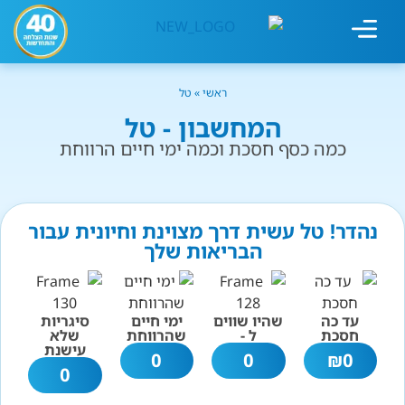
מחשבון עישון
גמילה מעישון
טיפולים נוספים
גמילה ארגונית
חנות המוצרים
גמילה מסוכר ופחמימות
שיטת אברהמסון
ראשי
»
טל
המחשבון - טל
כמה כסף חסכת וכמה ימי חיים הרווחת
נהדר! טל עשית דרך מצוינת וחיונית עבור
הבריאות שלך
עד כה
שהיו שווים
ימי חיים
סיגריות
חסכת
ל -
שהרווחת
שלא
עישנת
0
0
₪
0
0