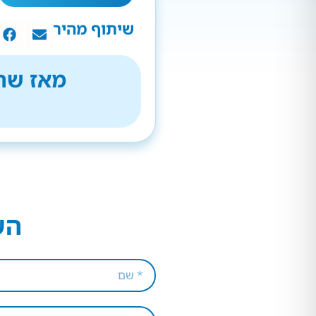
שיתוף מהיר
מאז שהת
הש