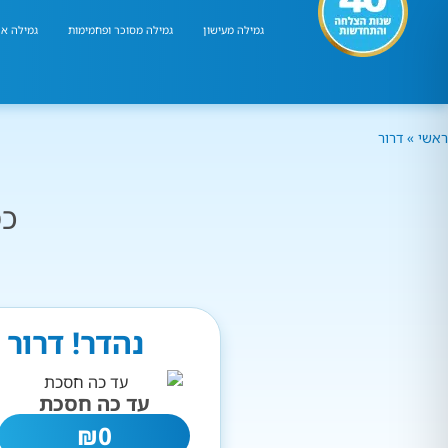
גמילה מעישון
גמילה מסוכר ופחמימות
גמילה אר
ראשי
»
דרור
כמ
נהדר! דרור
עד כה חסכת
₪
0