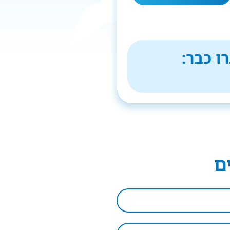
ו כבר:
ם