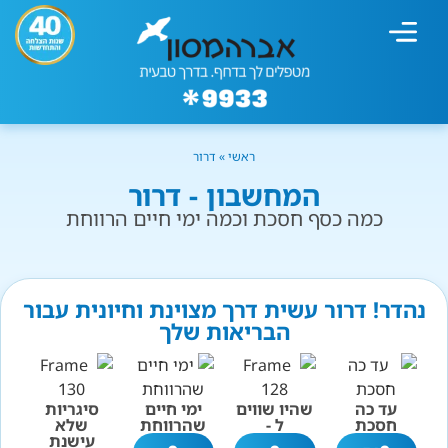
מחשבון עישון
גמילה מעישון
טיפולים נוספים
גמילה ארגונית
חנות המוצרים
גמילה מסוכר ופחמימות
שיטת אברהמסון
ראשי
»
דרור
המחשבון - דרור
כמה כסף חסכת וכמה ימי חיים הרווחת
נהדר! דרור עשית דרך מצוינת וחיונית עבור
הבריאות שלך
עד כה
שהיו שווים
ימי חיים
סיגריות
חסכת
ל -
שהרווחת
שלא
עישנת