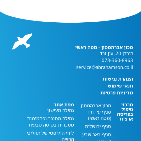
מכון אברהמסון - מטה ראשי
הירדן 20, עין ורד
073-360-8963
service@abrahamson.co.il
הצהרת נגישות
תנאי שימוש
מדיניות פרטיות
מרכזי
מפת אתר
מכון אברהמסון
טיפול
גמילה מעישון
סניף עין ורד
בפריסה
(מטה ראשי)
גמילה מסוכר ופחמימות
ארצית
ממכרות בשיטה טבעית
סניף ירושלים
ליווי הוליסטי של תהליכי
סניף באר שבע
הרזייה
והדרום