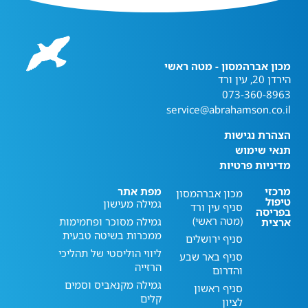
מכון אברהמסון - מטה ראשי
הירדן 20, עין ורד
073-360-8963
service@abrahamson.co.il
הצהרת נגישות
תנאי שימוש
מדיניות פרטיות
מרכזי
מפת אתר
מכון אברהמסון
טיפול
גמילה מעישון
סניף עין ורד
בפריסה
(מטה ראשי)
גמילה מסוכר ופחמימות
ארצית
ממכרות בשיטה טבעית
סניף ירושלים
ליווי הוליסטי של תהליכי
סניף באר שבע
הרזייה
והדרום
גמילה מקנאביס וסמים
סניף ראשון
קלים
לציון