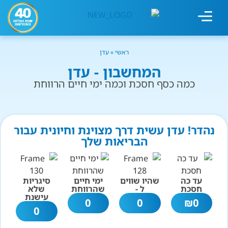
מחשבון עישון
גמילה מעישון
טיפולים נוספים
גמילה ארגונית
חנות המוצרים
גמילה מסוכר ופחמימות
שיטת אברהמסון
ראשי
»
עדן
המחשבון - עדן
כמה כסף חסכת וכמה ימי חיים הרווחת
נהדר! עדן עשית דרך מצוינת וחיונית עבור
הבריאות שלך
עד כה
שהיו שווים
ימי חיים
סיגריות
חסכת
ל -
שהרווחת
שלא
עישנת
0
0
₪
0
0