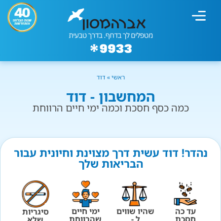
מחשבון עישון
גמילה מעישון
טיפולים נוספים
גמילה ארגונית
חנות המוצרים
גמילה מסוכר ופחמימות
שיטת אברהמסון
ראשי
»
דוד
המחשבון - דוד
כמה כסף חסכת וכמה ימי חיים הרווחת
נהדר! דוד עשית דרך מצוינת וחיונית עבור
הבריאות שלך
עד כה
שהיו שווים
ימי חיים
סיגריות
חסכת
ל -
שהרווחת
שלא