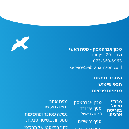
מכון אברהמסון - מטה ראשי
הירדן 20, עין ורד
073-360-8963
service@abrahamson.co.il
הצהרת נגישות
תנאי שימוש
מדיניות פרטיות
מרכזי
מפת אתר
מכון אברהמסון
טיפול
גמילה מעישון
סניף עין ורד
בפריסה
(מטה ראשי)
גמילה מסוכר ופחמימות
ארצית
ממכרות בשיטה טבעית
סניף ירושלים
ליווי הוליסטי של תהליכי
סניף באר שבע