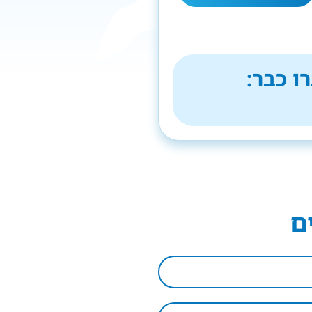
ו כבר:
ם