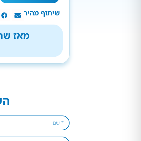
שיתוף מהיר
מאז שהת
הש