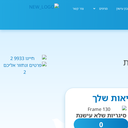
ון עישון
סניפים
צור קשר
ת
יאות שלך
סיגריות שלא עישנת
0