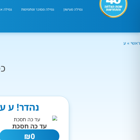
גמילה מעישון
גמילה מסוכר ופחמימות
גמילה אר
ראשי
»
ע
כמ
נהדר! ע ע
עד כה חסכת
₪
0