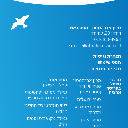
מכון אברהמסון - מטה ראשי
הירדן 20, עין ורד
073-360-8963
service@abrahamson.co.il
הצהרת נגישות
תנאי שימוש
מדיניות פרטיות
מרכזי
מפת אתר
מכון אברהמסון
טיפול
גמילה מעישון
סניף עין ורד
בפריסה
(מטה ראשי)
גמילה מסוכר ופחמימות
ארצית
ממכרות בשיטה טבעית
סניף ירושלים
ליווי הוליסטי של תהליכי
סניף באר שבע
הרזייה
והדרום
גמילה מקנאביס וסמים
סניף ראשון
קלים
לציון