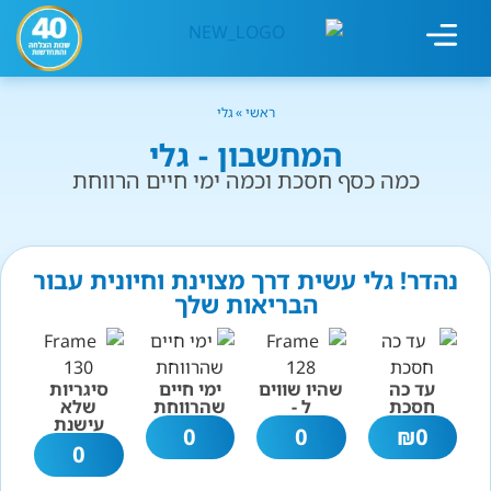
מחשבון עישון
גמילה מעישון
טיפולים נוספים
גמילה ארגונית
חנות המוצרים
גמילה מסוכר ופחמימות
שיטת אברהמסון
ראשי
»
גלי
המחשבון - גלי
כמה כסף חסכת וכמה ימי חיים הרווחת
נהדר! גלי עשית דרך מצוינת וחיונית עבור
הבריאות שלך
עד כה
שהיו שווים
ימי חיים
סיגריות
חסכת
ל -
שהרווחת
שלא
עישנת
0
0
₪
0
0