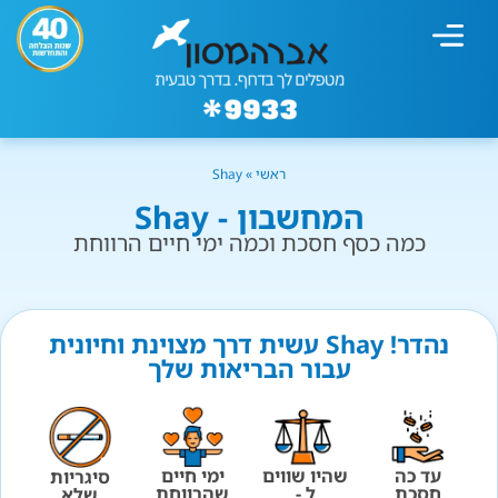
מחשבון עישון
גמילה מעישון
טיפולים נוספים
גמילה ארגונית
חנות המוצרים
גמילה מסוכר ופחמימות
שיטת אברהמסון
ראשי
»
Shay
המחשבון - Shay
כמה כסף חסכת וכמה ימי חיים הרווחת
נהדר! Shay עשית דרך מצוינת וחיונית
עבור הבריאות שלך
עד כה
שהיו שווים
ימי חיים
סיגריות
חסכת
ל -
שהרווחת
שלא