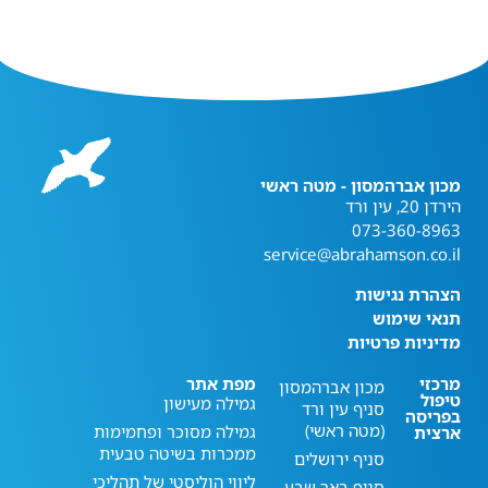
מכון אברהמסון - מטה ראשי
הירדן 20, עין ורד
073-360-8963
service@abrahamson.co.il
הצהרת נגישות
תנאי שימוש
מדיניות פרטיות
מרכזי
מפת אתר
מכון אברהמסון
טיפול
גמילה מעישון
סניף עין ורד
בפריסה
(מטה ראשי)
גמילה מסוכר ופחמימות
ארצית
ממכרות בשיטה טבעית
סניף ירושלים
ליווי הוליסטי של תהליכי
סניף באר שבע