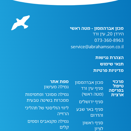
מכון אברהמסון - מטה ראשי
הירדן 20, עין ורד
073-360-8963
service@abrahamson.co.il
הצהרת נגישות
תנאי שימוש
מדיניות פרטיות
מרכזי
מפת אתר
מכון אברהמסון
טיפול
גמילה מעישון
סניף עין ורד
בפריסה
(מטה ראשי)
גמילה מסוכר ופחמימות
ארצית
ממכרות בשיטה טבעית
סניף ירושלים
ליווי הוליסטי של תהליכי
סניף באר שבע
הרזייה
והדרום
גמילה מקנאביס וסמים
סניף ראשון
קלים
לציון