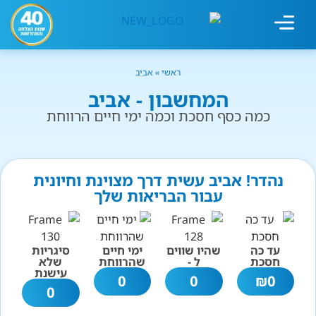
מחשבון עישון
גמילה מעישון
טיפולים נוספים
גמילה ארגונית
חנות המוצרים
גמילה מסוכר ופחמימות
שיטת אברהמסון
ראשי
»
אביב
המחשבון - אביב
כמה כסף חסכת וכמה ימי חיים הרווחת
נהדר! אביב עשית דרך מצוינת וחיונית
עבור הבריאות שלך
עד כה
שהיו שווים
ימי חיים
סיגריות
חסכת
ל -
שהרווחת
שלא
עישנת
0
0
₪
0
0