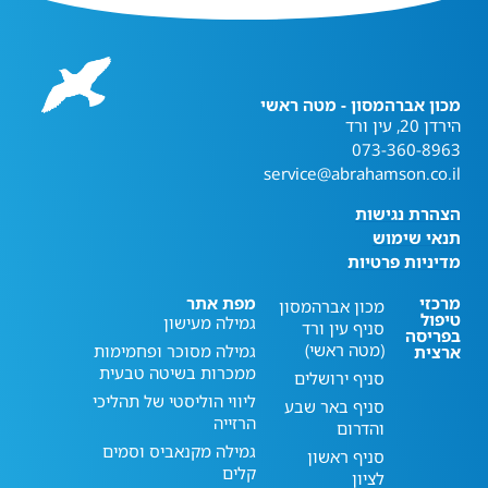
מכון אברהמסון - מטה ראשי
הירדן 20, עין ורד
073-360-8963
service@abrahamson.co.il
הצהרת נגישות
תנאי שימוש
מדיניות פרטיות
מרכזי
מפת אתר
מכון אברהמסון
טיפול
גמילה מעישון
סניף עין ורד
בפריסה
(מטה ראשי)
גמילה מסוכר ופחמימות
ארצית
ממכרות בשיטה טבעית
סניף ירושלים
ליווי הוליסטי של תהליכי
סניף באר שבע
הרזייה
והדרום
גמילה מקנאביס וסמים
סניף ראשון
קלים
לציון