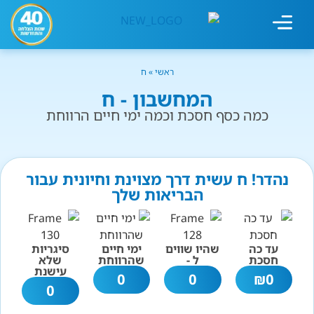
מחשבון עישון
גמילה מעישון
טיפולים נוספים
גמילה ארגונית
חנות המוצרים
גמילה מסוכר ופחמימות
שיטת אברהמסון
ראשי
»
ח
המחשבון - ח
כמה כסף חסכת וכמה ימי חיים הרווחת
נהדר! ח עשית דרך מצוינת וחיונית עבור
הבריאות שלך
עד כה
שהיו שווים
ימי חיים
סיגריות
חסכת
ל -
שהרווחת
שלא
עישנת
0
0
₪
0
0