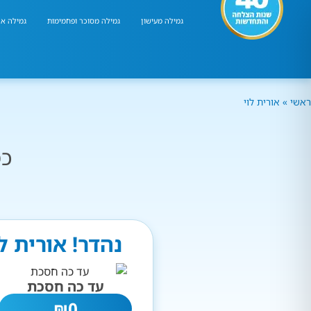
גמילה מעישון
גמילה מסוכר ופחמימות
גמילה אר
ראשי
»
אורית לוי
כמ
נהדר! אורית ל
עד כה חסכת
₪
0