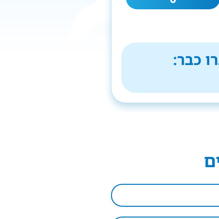
ו כבר:
ם