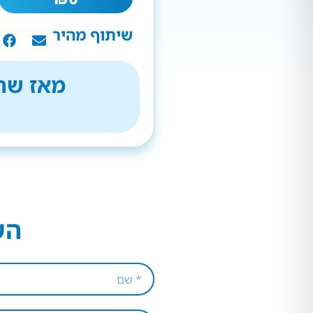
שיתוף מהיר
מאז שהת
הש