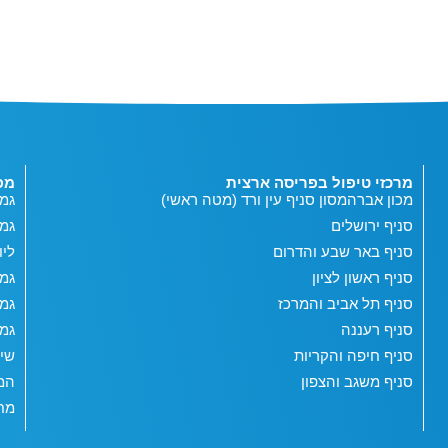
מרכזי טיפול בפריסה ארצית
מפ
מכון אברהמסון סניף עין ורד (מטה ראשי)
גמי
סניף ירושלים
גמ
סניף באר שבע והדרום
ליו
סניף ראשון לציון
גמי
סניף תל אביב והמרכז
גמי
סניף רעננה
גמי
סניף חיפה והקריות
שי
סניף משגב והצפון
המג
מחש