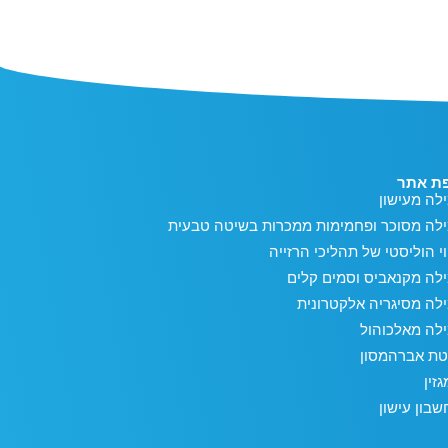
ת אתר
לה מעישון
ילה מסוכר ופחמימות ממכרות בשיטה טבעית
וי הוליסטי של תהליכי הרזייה
לה מקנאביס וסמים קלים
לה מסיגריה אלקטרונית
לה מאלכוהול
טת אברהמסון
זין
בון עישון