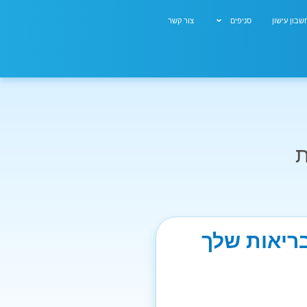
בון עישון
סניפים
צור קשר
ת
בריאות שלך