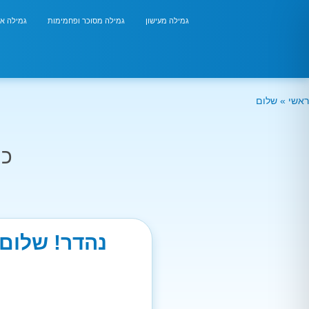
גמילה מעישון
גמילה מסוכר ופחמימות
גמילה אר
ראשי
»
שלום
כמ
נהדר! שלום 