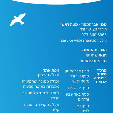
מכון אברהמסון - מטה ראשי
הירדן 20, עין ורד
073-360-8963
service@abrahamson.co.il
הצהרת נגישות
תנאי שימוש
מדיניות פרטיות
מרכזי
מפת אתר
מכון אברהמסון
טיפול
גמילה מעישון
סניף עין ורד
בפריסה
(מטה ראשי)
גמילה מסוכר ופחמימות
ארצית
ממכרות בשיטה טבעית
סניף ירושלים
ליווי הוליסטי של תהליכי
סניף באר שבע
הרזייה
והדרום
גמילה מקנאביס וסמים
סניף ראשון
קלים
לציון