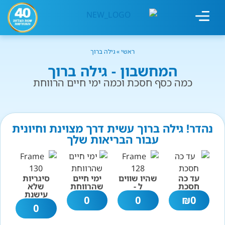
מחשבון עישון
גמילה מעישון
טיפולים נוספים
גמילה ארגונית
חנות המוצרים
גמילה מסוכר ופחמימות
שיטת אברהמסון
ראשי
»
גילה ברוך
המחשבון - גילה ברוך
כמה כסף חסכת וכמה ימי חיים הרווחת
נהדר! גילה ברוך עשית דרך מצוינת וחיונית
עבור הבריאות שלך
עד כה
שהיו שווים
ימי חיים
סיגריות
חסכת
ל -
שהרווחת
שלא
עישנת
0
0
₪
0
0