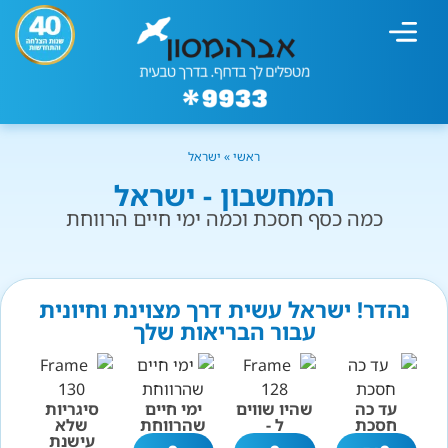
מחשבון עישון
גמילה מעישון
טיפולים נוספים
גמילה ארגונית
חנות המוצרים
גמילה מסוכר ופחמימות
שיטת אברהמסון
ראשי
»
ישראל
המחשבון - ישראל
כמה כסף חסכת וכמה ימי חיים הרווחת
נהדר! ישראל עשית דרך מצוינת וחיונית
עבור הבריאות שלך
עד כה
שהיו שווים
ימי חיים
סיגריות
חסכת
ל -
שהרווחת
שלא
עישנת