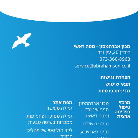
מכון אברהמסון - מטה ראשי
הירדן 20, עין ורד
073-360-8963
service@abrahamson.co.il
הצהרת נגישות
תנאי שימוש
מדיניות פרטיות
מרכזי
מפת אתר
מכון אברהמסון
טיפול
גמילה מעישון
סניף עין ורד
בפריסה
(מטה ראשי)
גמילה מסוכר ופחמימות
ארצית
ממכרות בשיטה טבעית
סניף ירושלים
ליווי הוליסטי של תהליכי
סניף באר שבע
הרזייה
והדרום