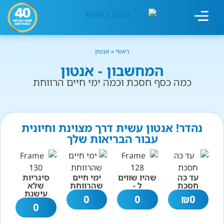
מחשבון עישון
גמילה מעישון
טיפולים נוספים
גמילה ארגונית
חנות המוצרים
גמילה מסוכר ופחמימות
שיטת אברהמסון
ראשי
»
אנטון
המחשבון - אנטון
כמה כסף חסכת וכמה ימי חיים הרווחת
נהדר! אנטון עשית דרך מצוינת וחיונית
עבור הבריאות שלך
עד כה
שהיו שווים
ימי חיים
סיגריות
חסכת
ל -
שהרווחת
שלא
עישנת
0
0
₪
0
0