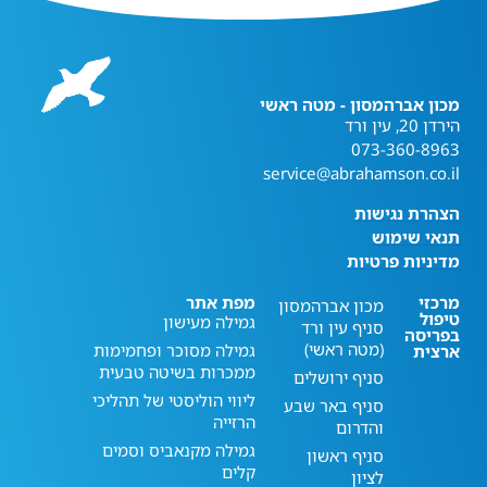
מכון אברהמסון - מטה ראשי
הירדן 20, עין ורד
073-360-8963
service@abrahamson.co.il
הצהרת נגישות
תנאי שימוש
מדיניות פרטיות
מרכזי
מפת אתר
מכון אברהמסון
טיפול
גמילה מעישון
סניף עין ורד
בפריסה
(מטה ראשי)
גמילה מסוכר ופחמימות
ארצית
ממכרות בשיטה טבעית
סניף ירושלים
ליווי הוליסטי של תהליכי
סניף באר שבע
הרזייה
והדרום
גמילה מקנאביס וסמים
סניף ראשון
קלים
לציון