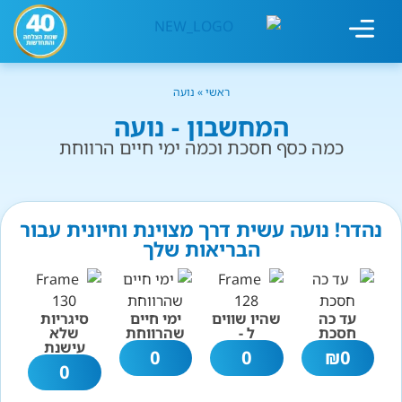
מחשבון עישון
גמילה מעישון
טיפולים נוספים
גמילה ארגונית
חנות המוצרים
גמילה מסוכר ופחמימות
שיטת אברהמסון
ראשי
»
נועה
המחשבון - נועה
כמה כסף חסכת וכמה ימי חיים הרווחת
נהדר! נועה עשית דרך מצוינת וחיונית עבור
הבריאות שלך
עד כה
שהיו שווים
ימי חיים
סיגריות
חסכת
ל -
שהרווחת
שלא
עישנת
0
0
₪
0
0