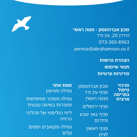
מכון אברהמסון - מטה ראשי
הירדן 20, עין ורד
073-360-8963
service@abrahamson.co.il
הצהרת נגישות
תנאי שימוש
מדיניות פרטיות
מרכזי
מפת אתר
מכון אברהמסון
טיפול
גמילה מעישון
סניף עין ורד
בפריסה
(מטה ראשי)
גמילה מסוכר ופחמימות
ארצית
ממכרות בשיטה טבעית
סניף ירושלים
ליווי הוליסטי של תהליכי
סניף באר שבע
הרזייה
והדרום
גמילה מקנאביס וסמים
סניף ראשון
קלים
לציון