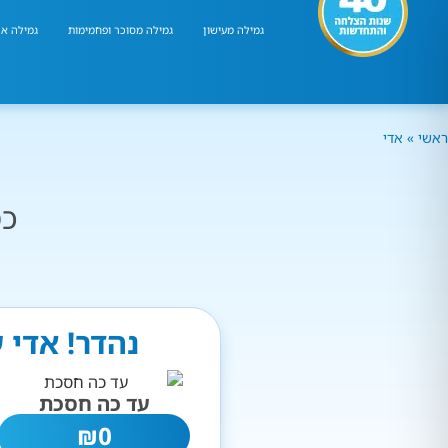
גמילה מעישון
גמילה מסוכר ופחמימות
גמילה אר
ראשי
»
אדי
כמ
נהדר! אדי 
עד כה חסכת
₪
0