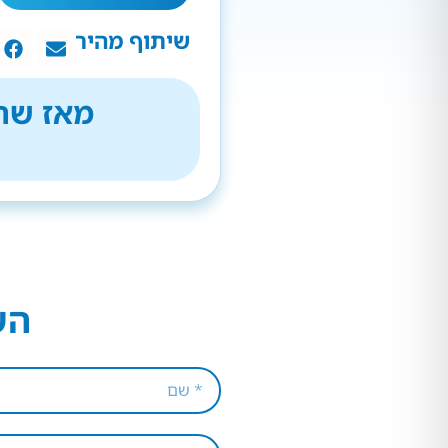
שיתוף מהיר
מאז שהת
הש