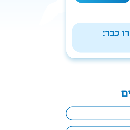
ו כבר:
ם