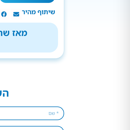
שיתוף מהיר
מאז שהת
הש