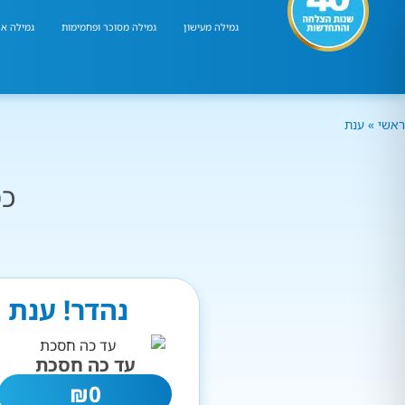
גמילה מעישון
גמילה מסוכר ופחמימות
גמילה אר
ראשי
»
ענת
כמ
נהדר! ענת 
עד כה חסכת
₪
0