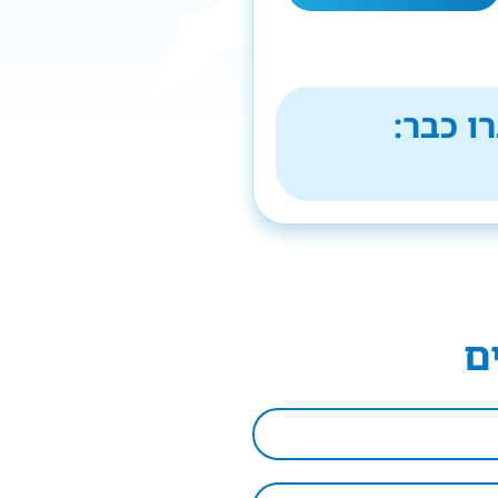
ו כבר:
ם