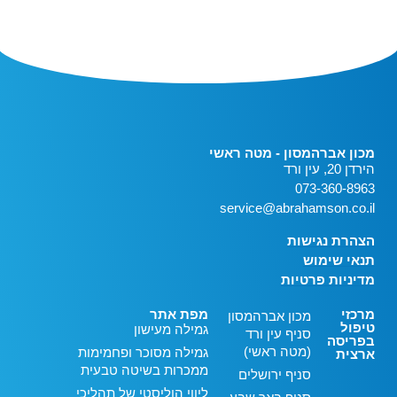
מכון אברהמסון - מטה ראשי
הירדן 20, עין ורד
073-360-8963
service@abrahamson.co.il
הצהרת נגישות
תנאי שימוש
מדיניות פרטיות
מרכזי
מפת אתר
מכון אברהמסון
טיפול
גמילה מעישון
סניף עין ורד
בפריסה
(מטה ראשי)
גמילה מסוכר ופחמימות
ארצית
ממכרות בשיטה טבעית
סניף ירושלים
ליווי הוליסטי של תהליכי