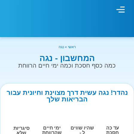
מחשבון עישון
גמילה מעישון
טיפולים נוספים
גמילה ארגונית
חנות המוצרים
גמילה מסוכר ופחמימות
שיטת אברהמסון
ראשי
»
נגה
המחשבון - נגה
כמה כסף חסכת וכמה ימי חיים הרווחת
נהדר! נגה עשית דרך מצוינת וחיונית עבור
הבריאות שלך
עד כה
שהיו שווים
ימי חיים
סיגריות
חסכת
ל -
שהרווחת
שלא