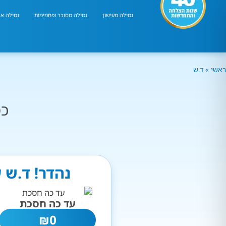
גמילה מעישון
גמילה מסוכר ופחמימות
גמילה אר
ראשי
»
ד.ש
כמ
נהדר! ד.ש 
עד כה חסכת
₪
0