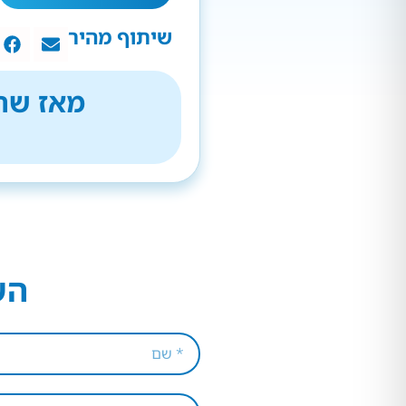
שיתוף מהיר
מאז שהת
הש