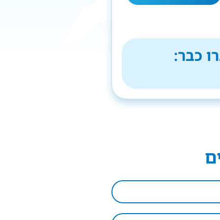
ו כבר:
ם