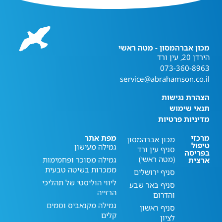
מכון אברהמסון - מטה ראשי
הירדן 20, עין ורד
073-360-8963
service@abrahamson.co.il
הצהרת נגישות
תנאי שימוש
מדיניות פרטיות
מרכזי
מפת אתר
מכון אברהמסון
טיפול
גמילה מעישון
סניף עין ורד
בפריסה
(מטה ראשי)
גמילה מסוכר ופחמימות
ארצית
ממכרות בשיטה טבעית
סניף ירושלים
ליווי הוליסטי של תהליכי
סניף באר שבע
הרזייה
והדרום
גמילה מקנאביס וסמים
סניף ראשון
קלים
לציון