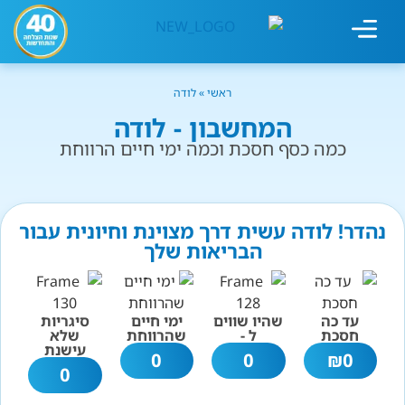
מחשבון עישון
גמילה מעישון
טיפולים נוספים
גמילה ארגונית
חנות המוצרים
גמילה מסוכר ופחמימות
שיטת אברהמסון
ראשי
»
לודה
המחשבון - לודה
כמה כסף חסכת וכמה ימי חיים הרווחת
נהדר! לודה עשית דרך מצוינת וחיונית עבור
הבריאות שלך
עד כה
שהיו שווים
ימי חיים
סיגריות
חסכת
ל -
שהרווחת
שלא
עישנת
0
0
₪
0
0