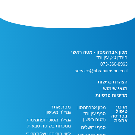
מכון אברהמסון - מטה ראשי
הירדן 20, עין ורד
073-360-8963
service@abrahamson.co.il
הצהרת נגישות
תנאי שימוש
מדיניות פרטיות
מרכזי
מפת אתר
מכון אברהמסון
טיפול
גמילה מעישון
סניף עין ורד
בפריסה
(מטה ראשי)
גמילה מסוכר ופחמימות
ארצית
ממכרות בשיטה טבעית
סניף ירושלים
ליווי הוליסטי של תהליכי