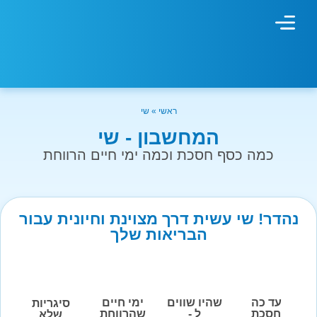
מחשבון עישון
גמילה מעישון
טיפולים נוספים
גמילה ארגונית
חנות המוצרים
גמילה מסוכר ופחמימות
שיטת אברהמסון
ראשי
»
שי
המחשבון - שי
כמה כסף חסכת וכמה ימי חיים הרווחת
נהדר! שי עשית דרך מצוינת וחיונית עבור
הבריאות שלך
עד כה
שהיו שווים
ימי חיים
סיגריות
חסכת
ל -
שהרווחת
שלא