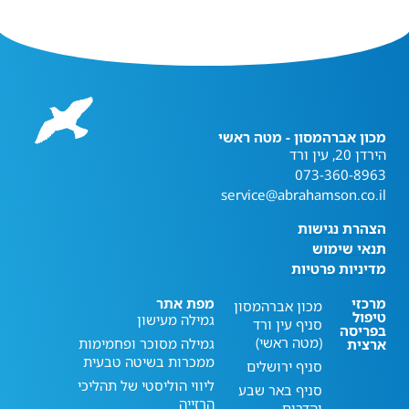
מכון אברהמסון - מטה ראשי
הירדן 20, עין ורד
073-360-8963
service@abrahamson.co.il
הצהרת נגישות
תנאי שימוש
מדיניות פרטיות
מרכזי
מפת אתר
מכון אברהמסון
טיפול
גמילה מעישון
סניף עין ורד
בפריסה
(מטה ראשי)
גמילה מסוכר ופחמימות
ארצית
ממכרות בשיטה טבעית
סניף ירושלים
ליווי הוליסטי של תהליכי
סניף באר שבע
הרזייה
והדרום