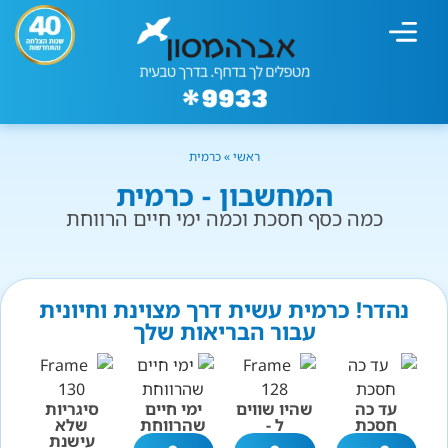
מחשבון עישון
גמילה מעישון
טיפולים נוספים
גמילה ארגונית
חנות המוצרים
גמילה מסוכר ופחמימות
שיטת אברהמסון
ראשי
»
כרמית
המחשבון - כרמית
כמה כסף חסכת וכמה ימי חיים הרווחת
נהדר! כרמית עשית דרך מצוינת וחיונית
עבור הבריאות שלך
עד כה
שהיו שווים
ימי חיים
סיגריות
חסכת
ל -
שהרווחת
שלא
עישנת