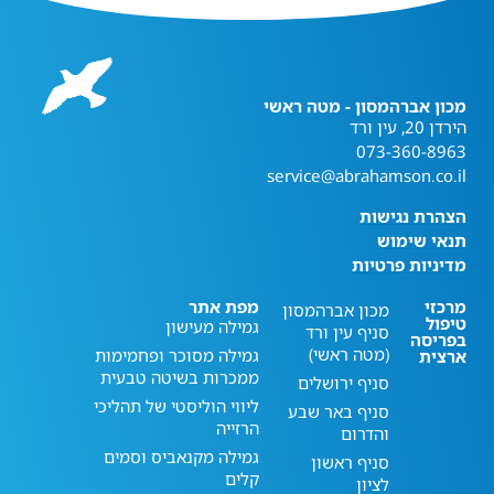
מכון אברהמסון - מטה ראשי
הירדן 20, עין ורד
073-360-8963
service@abrahamson.co.il
הצהרת נגישות
תנאי שימוש
מדיניות פרטיות
מרכזי
מפת אתר
מכון אברהמסון
טיפול
גמילה מעישון
סניף עין ורד
בפריסה
(מטה ראשי)
גמילה מסוכר ופחמימות
ארצית
ממכרות בשיטה טבעית
סניף ירושלים
ליווי הוליסטי של תהליכי
סניף באר שבע
הרזייה
והדרום
גמילה מקנאביס וסמים
סניף ראשון
קלים
לציון