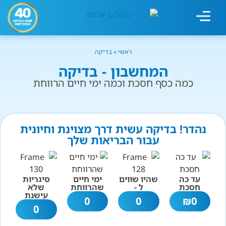
מחשבון עישון
גמילה מעישון
טיפולים נוספים
גמילה ארגונית
חנות המוצרים
גמילה מסוכר ופחמימות
שיטת אברהמסון
ראשי
»
בדיקה
המחשבון - בדיקה
כמה כסף חסכת וכמה ימי חיים הרווחת
נהדר! בדיקה עשית דרך מצוינת וחיונית
עבור הבריאות שלך
עד כה
שהיו שווים
ימי חיים
סיגריות
חסכת
ל -
שהרווחת
שלא
עישנת
0
0
₪
0
0