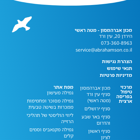
מכון אברהמסון - מטה ראשי
הירדן 20, עין ורד
073-360-8963
service@abrahamson.co.il
הצהרת נגישות
תנאי שימוש
מדיניות פרטיות
מרכזי
מפת אתר
מכון אברהמסון
טיפול
גמילה מעישון
סניף עין ורד
בפריסה
(מטה ראשי)
גמילה מסוכר ופחמימות
ארצית
ממכרות בשיטה טבעית
סניף ירושלים
ליווי הוליסטי של תהליכי
סניף באר שבע
הרזייה
והדרום
גמילה מקנאביס וסמים
סניף ראשון
קלים
לציון