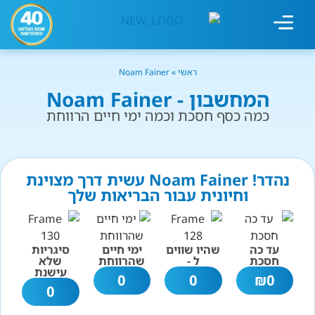
מחשבון עישון
גמילה מעישון
טיפולים נוספים
גמילה ארגונית
חנות המוצרים
גמילה מסוכר ופחמימות
שיטת אברהמסון
ראשי
»
Noam Fainer
המחשבון - Noam Fainer
כמה כסף חסכת וכמה ימי חיים הרווחת
נהדר! Noam Fainer עשית דרך מצוינת
וחיונית עבור הבריאות שלך
עד כה
שהיו שווים
ימי חיים
סיגריות
חסכת
ל -
שהרווחת
שלא
עישנת
0
0
₪
0
0