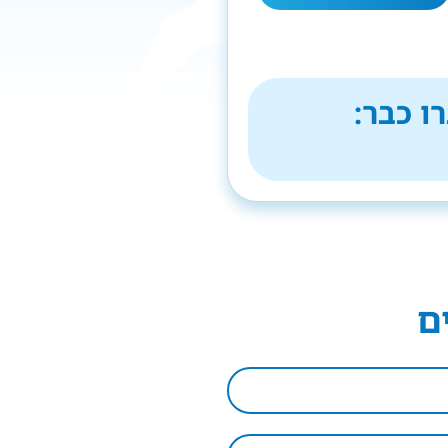
ו כבר:
ם