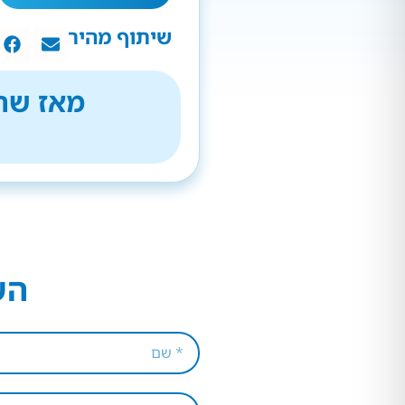
שיתוף מהיר
מאז שהת
הש