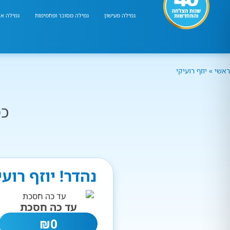
גמילה מעישון
גמילה מסוכר ופחמימות
גמילה אר
ראשי
»
יוזף רועיקי
כמ
נהדר! יוזף רוע
עד כה חסכת
₪
0