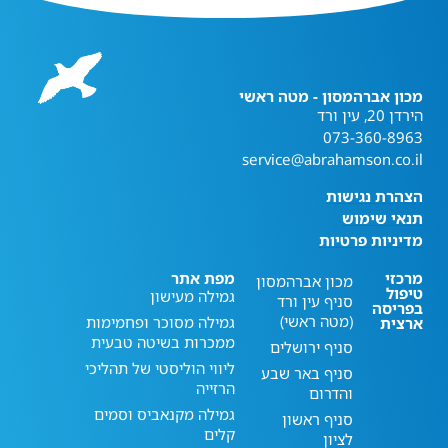
מכון אברהמסון - מטה ראשי
הירדן 20, עין ורד
073-360-8963
service@abrahamson.co.il
הצהרת נגישות
תנאי שימוש
מדיניות פרטיות
מרכזי
מפת אתר
מכון אברהמסון
טיפול
גמילה מעישון
סניף עין ורד
בפריסה
(מטה ראשי)
גמילה מסוכר ופחמימות
ארצית
ממכרות בשיטה טבעית
סניף ירושלים
ליווי הוליסטי של תהליכי
סניף באר שבע
הרזייה
והדרום
גמילה מקנאביס וסמים
סניף ראשון
קלים
לציון