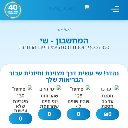
מחשבון עישון
גמילה מעישון
טיפולים נוספים
גמילה ארגונית
חנות המוצרים
גמילה מסוכר ופחמימות
שיטת אברהמסון
ראשי
»
שי
המחשבון - שי
כמה כסף חסכת וכמה ימי חיים הרווחת
נהדר! שי עשית דרך מצוינת וחיונית עבור
הבריאות שלך
עד כה
שהיו שווים
ימי חיים
סיגריות
חסכת
ל -
שהרווחת
שלא
עישנת
0
0
₪
0
0