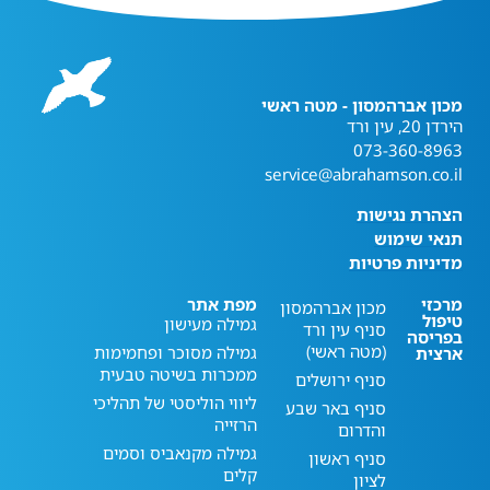
מכון אברהמסון - מטה ראשי
הירדן 20, עין ורד
073-360-8963
service@abrahamson.co.il
הצהרת נגישות
תנאי שימוש
מדיניות פרטיות
מרכזי
מפת אתר
מכון אברהמסון
טיפול
גמילה מעישון
סניף עין ורד
בפריסה
(מטה ראשי)
גמילה מסוכר ופחמימות
ארצית
ממכרות בשיטה טבעית
סניף ירושלים
ליווי הוליסטי של תהליכי
סניף באר שבע
הרזייה
והדרום
גמילה מקנאביס וסמים
סניף ראשון
קלים
לציון