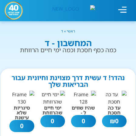
מחשבון עישון
גמילה מעישון
טיפולים נוספים
גמילה ארגונית
חנות המוצרים
גמילה מסוכר ופחמימות
שיטת אברהמסון
ראשי
»
ד
המחשבון - ד
כמה כסף חסכת וכמה ימי חיים הרווחת
נהדר! ד עשית דרך מצוינת וחיונית עבור
הבריאות שלך
עד כה
שהיו שווים
ימי חיים
סיגריות
חסכת
ל -
שהרווחת
שלא
עישנת
0
0
₪
0
0