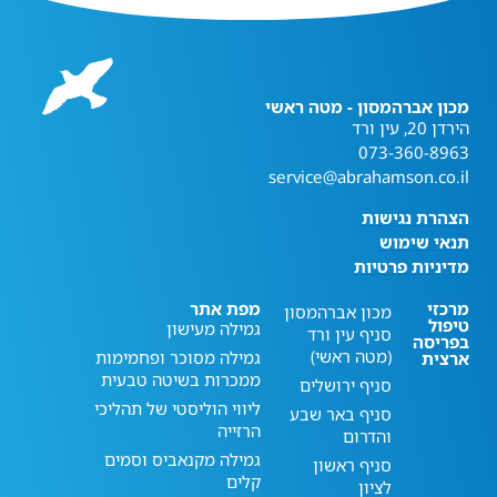
מכון אברהמסון - מטה ראשי
הירדן 20, עין ורד
073-360-8963
service@abrahamson.co.il
הצהרת נגישות
תנאי שימוש
מדיניות פרטיות
מרכזי
מפת אתר
מכון אברהמסון
טיפול
גמילה מעישון
סניף עין ורד
בפריסה
(מטה ראשי)
גמילה מסוכר ופחמימות
ארצית
ממכרות בשיטה טבעית
סניף ירושלים
ליווי הוליסטי של תהליכי
סניף באר שבע
הרזייה
והדרום
גמילה מקנאביס וסמים
סניף ראשון
קלים
לציון