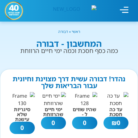
מחשבון עישון
גמילה מעישון
טיפולים נוספים
גמילה ארגונית
חנות המוצרים
גמילה מסוכר ופחמימות
שיטת אברהמסון
ראשי
»
דבורה
המחשבון - דבורה
כמה כסף חסכת וכמה ימי חיים הרווחת
נהדר! דבורה עשית דרך מצוינת וחיונית
עבור הבריאות שלך
עד כה
שהיו שווים
ימי חיים
סיגריות
חסכת
ל -
שהרווחת
שלא
עישנת
0
0
₪
0
0