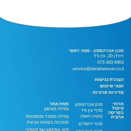
מכון אברהמסון - מטה ראשי
הירדן 20, עין ורד
073-360-8963
service@abrahamson.co.il
הצהרת נגישות
תנאי שימוש
מדיניות פרטיות
מרכזי
מפת אתר
מכון אברהמסון
טיפול
גמילה מעישון
סניף עין ורד
בפריסה
(מטה ראשי)
גמילה מסוכר ופחמימות
ארצית
ממכרות בשיטה טבעית
סניף ירושלים
ליווי הוליסטי של תהליכי