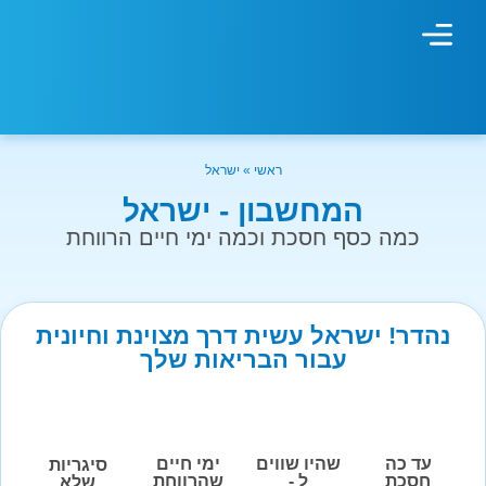
מחשבון עישון
גמילה מעישון
טיפולים נוספים
גמילה ארגונית
חנות המוצרים
גמילה מסוכר ופחמימות
שיטת אברהמסון
ראשי
»
ישראל
המחשבון - ישראל
כמה כסף חסכת וכמה ימי חיים הרווחת
נהדר! ישראל עשית דרך מצוינת וחיונית
עבור הבריאות שלך
עד כה
שהיו שווים
ימי חיים
סיגריות
חסכת
ל -
שהרווחת
שלא