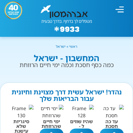
מחשבון עישון
גמילה מעישון
טיפולים נוספים
גמילה ארגונית
חנות המוצרים
גמילה מסוכר ופחמימות
שיטת אברהמסון
ראשי
»
ישראל
המחשבון - ישראל
כמה כסף חסכת וכמה ימי חיים הרווחת
נהדר! ישראל עשית דרך מצוינת וחיונית
עבור הבריאות שלך
עד כה
שהיו שווים
ימי חיים
סיגריות
חסכת
ל -
שהרווחת
שלא
עישנת