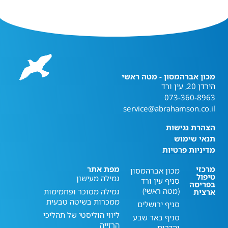
מכון אברהמסון - מטה ראשי
הירדן 20, עין ורד
073-360-8963
service@abrahamson.co.il
הצהרת נגישות
תנאי שימוש
מדיניות פרטיות
מרכזי
מפת אתר
מכון אברהמסון
טיפול
גמילה מעישון
סניף עין ורד
בפריסה
(מטה ראשי)
גמילה מסוכר ופחמימות
ארצית
ממכרות בשיטה טבעית
סניף ירושלים
ליווי הוליסטי של תהליכי
סניף באר שבע
הרזייה
והדרום