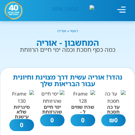
מחשבון עישון
גמילה מעישון
טיפולים נוספים
גמילה ארגונית
חנות המוצרים
גמילה מסוכר ופחמימות
שיטת אברהמסון
ראשי
»
אוריה
המחשבון - אוריה
כמה כסף חסכת וכמה ימי חיים הרווחת
נהדר! אוריה עשית דרך מצוינת וחיונית
עבור הבריאות שלך
עד כה
שהיו שווים
ימי חיים
סיגריות
חסכת
ל -
שהרווחת
שלא
עישנת
0
0
₪
0
0