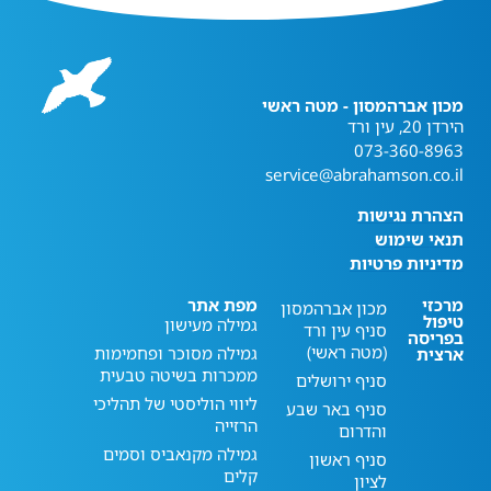
מכון אברהמסון - מטה ראשי
הירדן 20, עין ורד
073-360-8963
service@abrahamson.co.il
הצהרת נגישות
תנאי שימוש
מדיניות פרטיות
מרכזי
מפת אתר
מכון אברהמסון
טיפול
גמילה מעישון
סניף עין ורד
בפריסה
(מטה ראשי)
גמילה מסוכר ופחמימות
ארצית
ממכרות בשיטה טבעית
סניף ירושלים
ליווי הוליסטי של תהליכי
סניף באר שבע
הרזייה
והדרום
גמילה מקנאביס וסמים
סניף ראשון
קלים
לציון