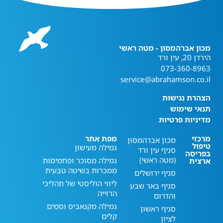
מכון אברהמסון - מטה ראשי
הירדן 20, עין ורד
073-360-8963
service@abrahamson.co.il
הצהרת נגישות
תנאי שימוש
מדיניות פרטיות
מרכזי
מפת אתר
מכון אברהמסון
טיפול
גמילה מעישון
סניף עין ורד
בפריסה
(מטה ראשי)
גמילה מסוכר ופחמימות
ארצית
ממכרות בשיטה טבעית
סניף ירושלים
ליווי הוליסטי של תהליכי
סניף באר שבע
הרזייה
והדרום
גמילה מקנאביס וסמים
סניף ראשון
קלים
לציון