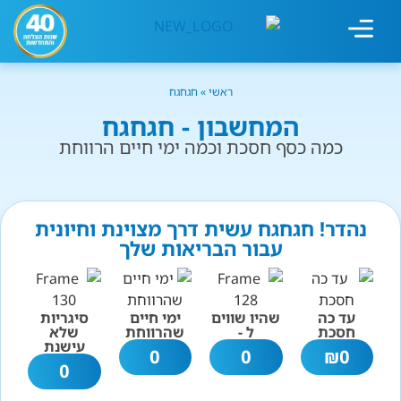
מחשבון עישון
גמילה מעישון
טיפולים נוספים
גמילה ארגונית
חנות המוצרים
גמילה מסוכר ופחמימות
שיטת אברהמסון
ראשי
»
חגחגח
המחשבון - חגחגח
כמה כסף חסכת וכמה ימי חיים הרווחת
נהדר! חגחגח עשית דרך מצוינת וחיונית
עבור הבריאות שלך
עד כה
שהיו שווים
ימי חיים
סיגריות
חסכת
ל -
שהרווחת
שלא
עישנת
0
0
₪
0
0