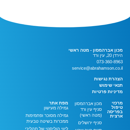
מכון אברהמסון - מטה ראשי
הירדן 20, עין ורד
073-360-8963
service@abrahamson.co.il
הצהרת נגישות
תנאי שימוש
מדיניות פרטיות
מרכזי
מפת אתר
מכון אברהמסון
טיפול
גמילה מעישון
סניף עין ורד
בפריסה
(מטה ראשי)
גמילה מסוכר ופחמימות
ארצית
ממכרות בשיטה טבעית
סניף ירושלים
ליווי הוליסטי של תהליכי