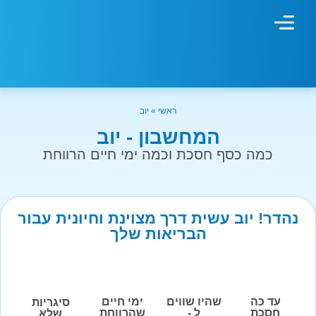
מחשבון עישון
גמילה מעישון
טיפולים נוספים
גמילה ארגונית
חנות המוצרים
גמילה מסוכר ופחמימות
שיטת אברהמסון
ראשי
»
יוב
המחשבון - יוב
כמה כסף חסכת וכמה ימי חיים הרווחת
נהדר! יוב עשית דרך מצוינת וחיונית עבור
הבריאות שלך
עד כה
שהיו שווים
ימי חיים
סיגריות
חסכת
ל -
שהרווחת
שלא