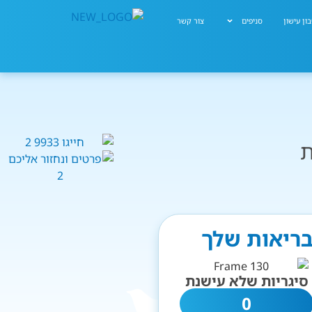
ון עישון
סניפים
צור קשר
ת
בריאות שלך
סיגריות שלא עישנת
0