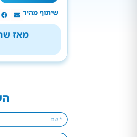
שיתוף מהיר
מאז שהת
הש