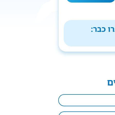
ו כבר:
ם