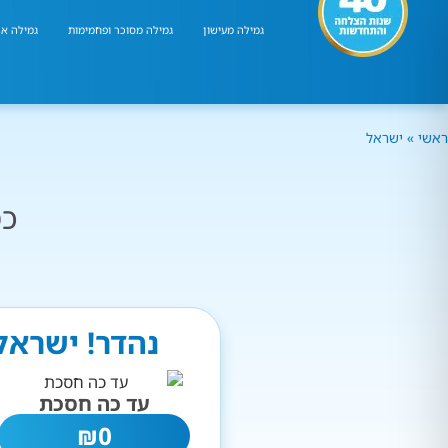
גמילה מעישון
גמילה מסוכר ופחמימות
גמילה אר
ראשי
»
ישראל
כמ
נהדר! ישראל
עד כה חסכת
₪
0