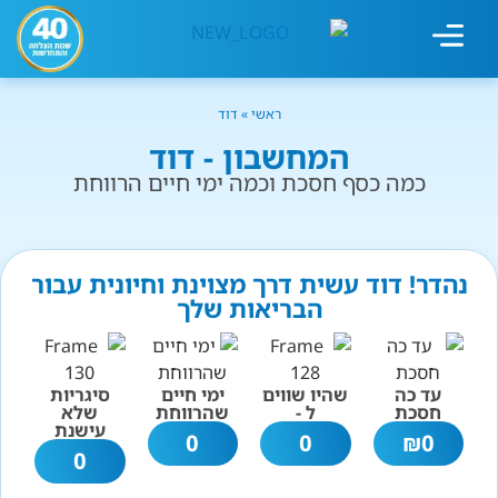
מחשבון עישון
גמילה מעישון
טיפולים נוספים
גמילה ארגונית
חנות המוצרים
גמילה מסוכר ופחמימות
שיטת אברהמסון
ראשי
»
דוד
המחשבון - דוד
כמה כסף חסכת וכמה ימי חיים הרווחת
נהדר! דוד עשית דרך מצוינת וחיונית עבור
הבריאות שלך
עד כה
שהיו שווים
ימי חיים
סיגריות
חסכת
ל -
שהרווחת
שלא
עישנת
0
0
₪
0
0