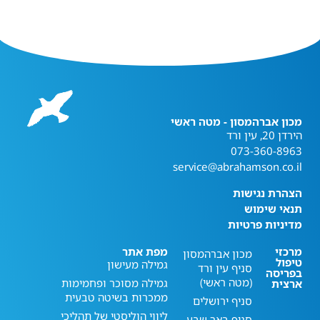
מכון אברהמסון - מטה ראשי
הירדן 20, עין ורד
073-360-8963
service@abrahamson.co.il
הצהרת נגישות
תנאי שימוש
מדיניות פרטיות
מרכזי
מפת אתר
מכון אברהמסון
טיפול
גמילה מעישון
סניף עין ורד
בפריסה
(מטה ראשי)
גמילה מסוכר ופחמימות
ארצית
ממכרות בשיטה טבעית
סניף ירושלים
ליווי הוליסטי של תהליכי
סניף באר שבע