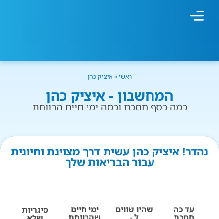
מחשבון עישון
גמילה מעישון
טיפולים נוספים
גמילה ארגונית
חנות המוצרים
גמילה מסוכר ופחמימות
שיטת אברהמסון
ראשי
»
איציק כהן
המחשבון - איציק כהן
כמה כסף חסכת וכמה ימי חיים הרווחת
נהדר! איציק כהן עשית דרך מצוינת וחיונית
עבור הבריאות שלך
עד כה
שהיו שווים
ימי חיים
סיגריות
חסכת
ל -
שהרווחת
שלא