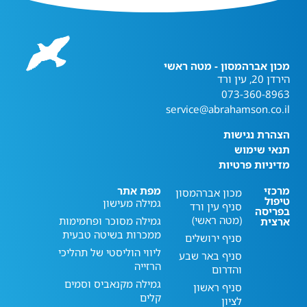
מכון אברהמסון - מטה ראשי
הירדן 20, עין ורד
073-360-8963
service@abrahamson.co.il
הצהרת נגישות
תנאי שימוש
מדיניות פרטיות
מרכזי
מפת אתר
מכון אברהמסון
טיפול
גמילה מעישון
סניף עין ורד
בפריסה
(מטה ראשי)
גמילה מסוכר ופחמימות
ארצית
ממכרות בשיטה טבעית
סניף ירושלים
ליווי הוליסטי של תהליכי
סניף באר שבע
הרזייה
והדרום
גמילה מקנאביס וסמים
סניף ראשון
קלים
לציון