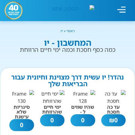
מחשבון עישון
גמילה מעישון
טיפולים נוספים
גמילה ארגונית
חנות המוצרים
גמילה מסוכר ופחמימות
שיטת אברהמסון
ראשי
»
יו
המחשבון - יו
כמה כסף חסכת וכמה ימי חיים הרווחת
נהדר! יו עשית דרך מצוינת וחיונית עבור
הבריאות שלך
עד כה
שהיו שווים
ימי חיים
סיגריות
חסכת
ל -
שהרווחת
שלא
עישנת
0
0
₪
0
0